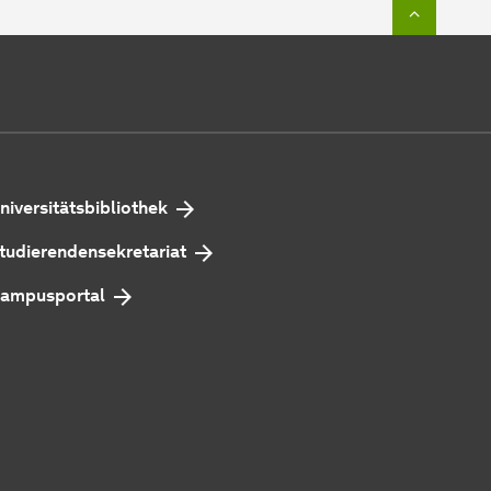
Zum Seit
niversitätsbibliothek
tudierendensekretariat
ampusportal