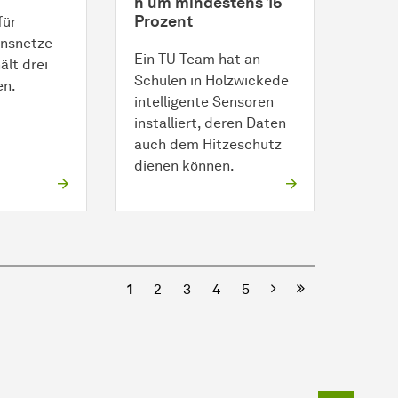
h um mindestens 15
Prozent
für
nsnetze
Ein TU-Team hat an
ält drei
Schulen in Holzwickede
en.
intelligente Sensoren
installiert, deren Daten
auch dem Hitzeschutz
dienen können.
Nächste
1
2
3
4
5