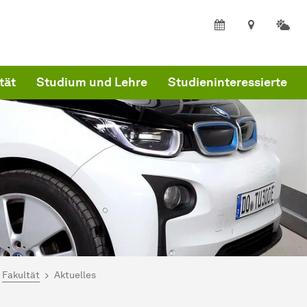
tät
Studium und Lehre
Studieninteressierte
ind hier:
artseite
Fakultät
Aktuelles