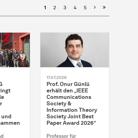
Nächste
1
2
3
4
5
17.07.2026
G
Prof. Onur Günlü
ingt
erhält den „IEEE
le
Communications
r
Society &
Information Theory
e und
Society Joint Best
usammen
Paper Award 2026“
nd
Professor für