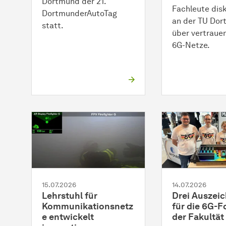
Dortmund der 21.
Fachleute dis
DortmunderAutoTag
an der TU Do
statt.
über vertraue
6G-Netze.
15.07.2026
14.07.2026
Lehrstuhl für
Drei Auszei
Kommunikationsnetz
für die 6G-
e entwickelt
der Fakultät