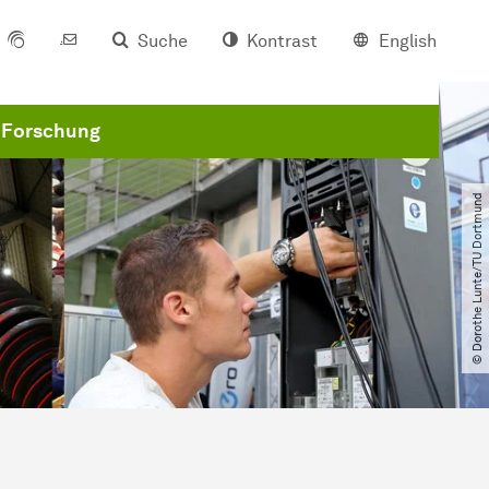
Suche
Kontrast
English
Forschung
© Dorothe Lunte​/​TU Dortmund