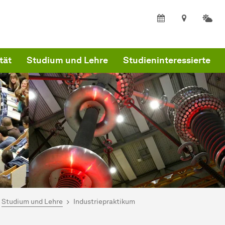
tät
Studium und Lehre
Studieninteressierte
ind hier:
artseite
Studium und Lehre
Industriepraktikum